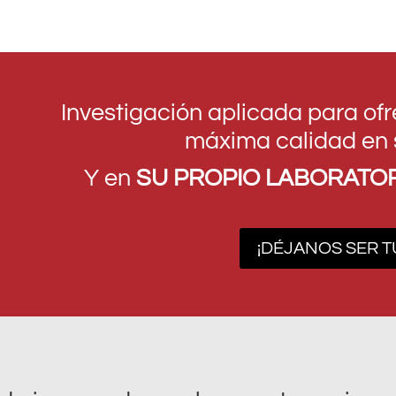
Investigación aplicada para of
máxima calidad en 
Y en
SU PROPIO LABORATO
¡DÉJANOS SER T