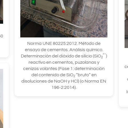
50
Norma UNE 80225:2012. Método de
ensayo de cementos. Análisis químico.
r–
Determinación del dióxido de silicio (SiO
)
2
reactivo en cementos, puzolanas y
c
cenizas volantes (Fase 1: determinación
del contenido de SiO
“bruto” en
2
disoluciones de NaOH y HCl) (o Norma EN
196-2:2014).