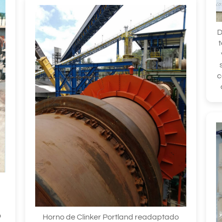
D
c
o
Horno de Clinker Portland readaptado