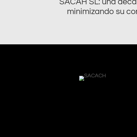
SACAH SL: una décad
minimizando su con