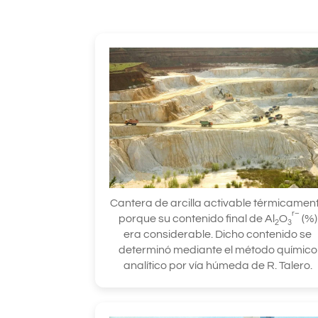
Cantera de arcilla activable térmicamen
r–
porque su contenido final de Al
O
(%)
2
3
era considerable. Dicho contenido se
determinó mediante el método químico
analítico por vía húmeda de R. Talero.