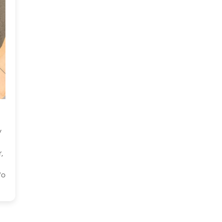
y
r,
/o