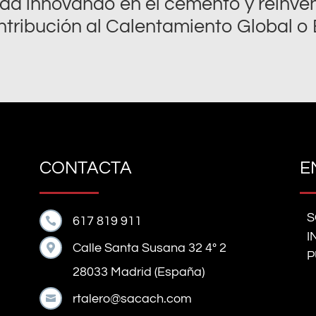
a innovando en el cemento y reinven
tribución al Calentamiento Global o 
CONTACTA
E
S
617 819 911

I
Calle Santa Susana 32 4º 2

P
28033 Madrid (España)
rtalero@sacach.com
