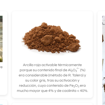
Arcilla roja activable térmicamente
te
r–
porque su contenido final de Al
O
(%)
2
3
era considerable (método de R. Talero) y
su color gris, tras su activación y
reducción, cuyo contenido de Fe
O
era
2
3
mucho mayor que 4% y de caolinita < 40%.